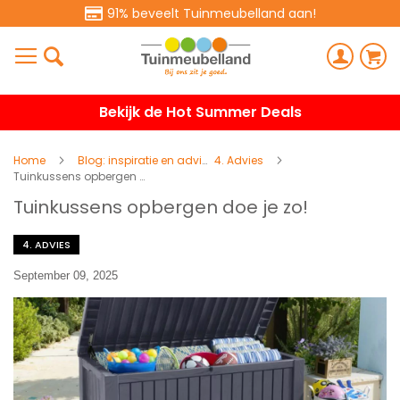
91% beveelt Tuinmeubelland aan!
Bekijk de Hot Summer Deals
Home
Blog: inspiratie en advies
4. Advies
Tuinkussens opbergen doe je zo!
Tuinkussens opbergen doe je zo!
4. ADVIES
September 09, 2025