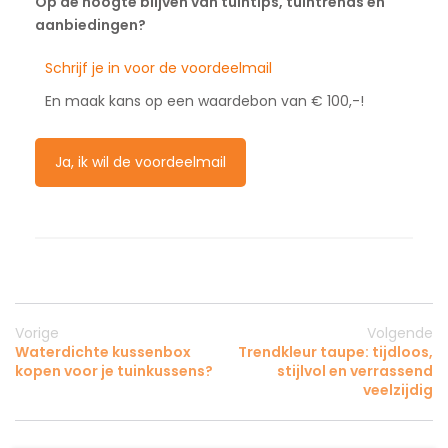
Op de hoogte blijven van tuintips, tuintrends en
aanbiedingen?
Schrijf je in voor de voordeelmail
En maak kans op een waardebon van € 100,-!
Ja, ik wil de voordeelmail
Vorige
Volgende
Waterdichte kussenbox
Trendkleur taupe: tijdloos,
kopen voor je tuinkussens?
stijlvol en verrassend
veelzijdig