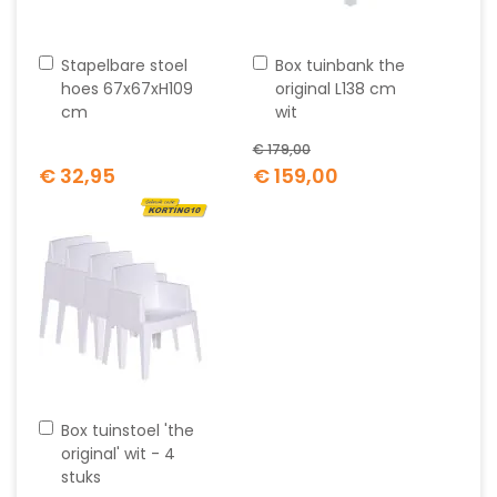
In
In
Stapelbare stoel
Box tuinbank the
winkelwagen
winkelwagen
hoes 67x67xH109
original L138 cm
cm
wit
€ 179,00
Special
€ 32,95
€ 159,00
Price
In
Box tuinstoel 'the
winkelwagen
original' wit - 4
stuks