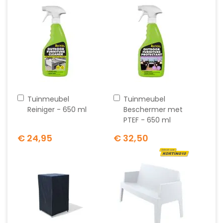
In
In
Tuinmeubel
Tuinmeubel
winkelwagen
winkelwagen
Reiniger - 650 ml
Beschermer met
PTEF - 650 ml
€ 24,95
€ 32,50