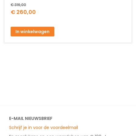
€ 316,00
Special
€ 260,00
Price
In winkelwagen
E-MAIL NIEUWSBRIEF
Schrijf je in voor de voordeelmail