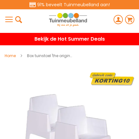
91% beveelt Tuinmeubelland aan!
Bekijk de Hot Summer Deals
Home
Box tuinstoel 'the original' wit - 2 stuks
Ga
naar
het
einde
van
de
afbeeldingen-
gallerij