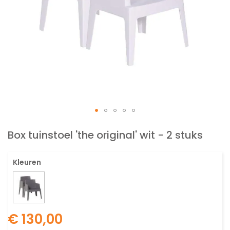
Ga
naar
Box tuinstoel 'the original' wit - 2 stuks
het
begin
Kleuren
van
de
afbeeldingen-
gallerij
€ 130,00