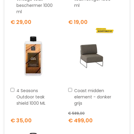
beschermer 1000
ml
ml
€ 29,00
€ 19,00
In
In
4 Seasons
Coast midden
winkelwagen
winkelwagen
Outdoor teak
element - donker
shield 1000 ML
grijs
€ 589,00
Special
€ 35,00
€ 499,00
Price