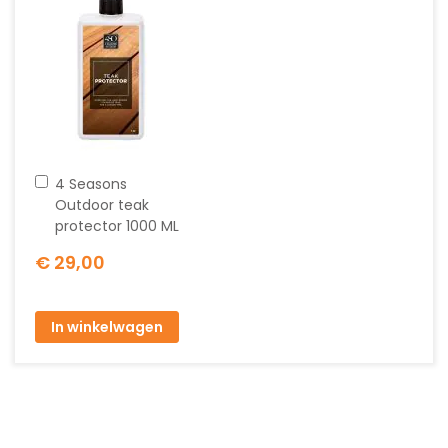
In
4 Seasons
winkelwagen
Outdoor teak
protector 1000 ML
€ 29,00
In winkelwagen