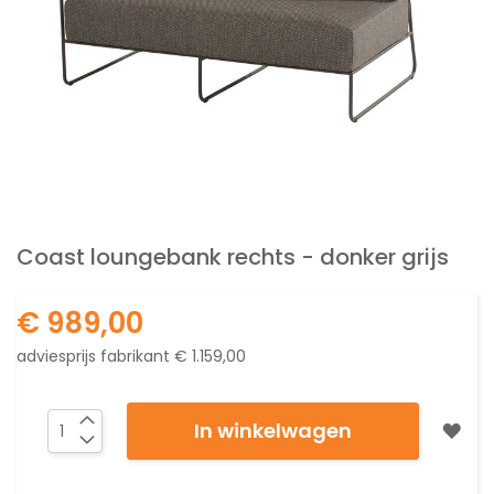
Ga
naar
Coast loungebank rechts - donker grijs
het
begin
€ 989,00
van
de
adviesprijs fabrikant
€ 1.159,00
afbeeldingen-
gallerij
In winkelwagen