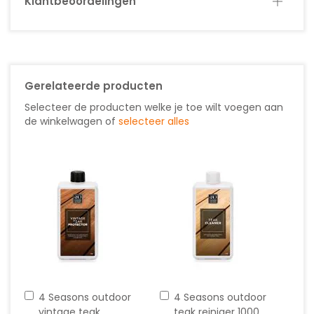
Klantbeoordelingen
Gerelateerde producten
Selecteer de producten welke je toe wilt voegen aan
de winkelwagen of
selecteer alles
In
In
4 Seasons outdoor
4 Seasons outdoor
winkelwagen
winkelwagen
vintage teak
teak reiniger 1000