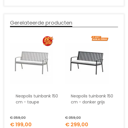
Gerelateerde producten
Neapolis tuinbank 150
Neapolis tuinbank 150
cm - taupe
cm - donker grijs
€ 359,00
€ 359,00
Special
Special
€ 199,00
€ 299,00
Price
Price