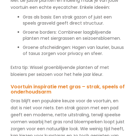
Met de juiste planten en indeling maak je van jouw
voortuin een echte eyecatcher. Enkele ideeën:
Gras als basis: Een strak gazon of juist een
speels grasveld geeft direct structuur.
Groene borders: Combineer laagblijvende
planten met siergrassen en seizoensbloemen.
Groene afscheidingen: Hagen van laurier, buxus
of taxus zorgen voor privacy en sfeer.
Extra tip: Wissel groenblijvende planten af met
bloeiers per seizoen voor het hele jaar kleur.
Voortuin inspiratie met gras – strak, speels of
onderhoudsarm
Gras blijft een populaire keuze voor de voortuin, en
dat is niet voor niets. Een strak gazon met een pad
geeft een moderne, nette uitstraling, terwijl speelse
vormen waarbij het gras rond bloemperken loopt juist
zorgen voor een natuurlijke look. Wie weinig tijd heeft,
kan kiezen voor kunstgras en zo toch genieten van