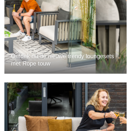
Ontdek nu de nieuwe trendy loungesets
met Rope touw