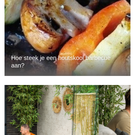
Hoe steek je een houtskool barbecue
aan?